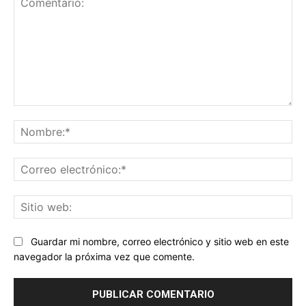
Comentario:
No
Co
ele
Sit
we
Guardar mi nombre, correo electrónico y sitio web en este
navegador la próxima vez que comente.