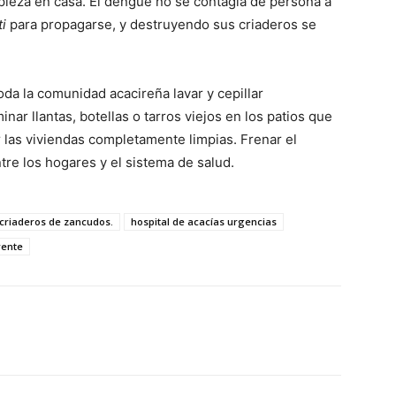
ieza en casa. El dengue no se contagia de persona a
i
para propagarse, y destruyendo sus criaderos se
toda la comunidad acacireña lavar y cepillar
nar llantas, botellas o tarros viejos en los patios que
 las viviendas completamente limpias. Frenar el
re los hogares y el sistema de salud.
 criaderos de zancudos.
hospital de acacías urgencias
rente