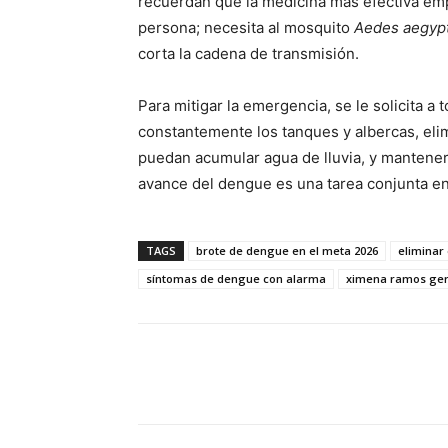
recuerdan que la medicina más efectiva emp
persona; necesita al mosquito
Aedes aegypt
corta la cadena de transmisión.
Para mitigar la emergencia, se le solicita a 
constantemente los tanques y albercas, elimi
puedan acumular agua de lluvia, y mantener
avance del dengue es una tarea conjunta ent
TAGS
brote de dengue en el meta 2026
eliminar
síntomas de dengue con alarma
ximena ramos ge
Cuota