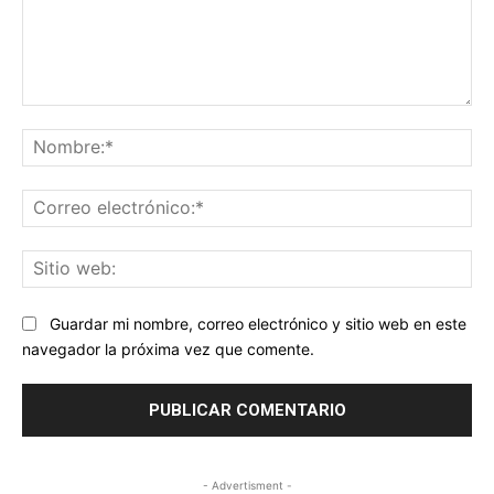
Comentario:
No
Co
ele
Sit
we
Guardar mi nombre, correo electrónico y sitio web en este
navegador la próxima vez que comente.
- Advertisment -