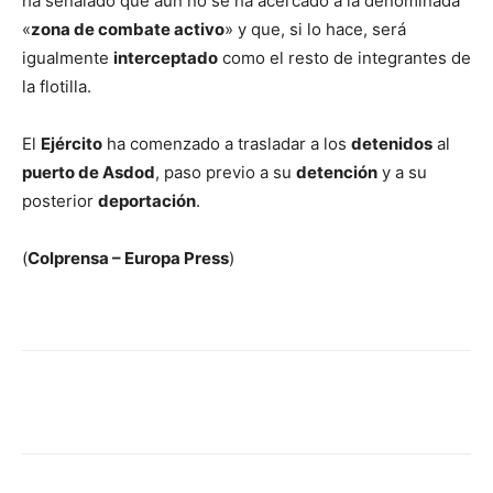
ha señalado que aún no se ha acercado a la denominada
«
zona de combate activo
» y que, si lo hace, será
igualmente
interceptado
como el resto de integrantes de
la flotilla.
El
Ejército
ha comenzado a trasladar a los
detenidos
al
puerto de Asdod
, paso previo a su
detención
y a su
posterior
deportación
.
(
Colprensa – Europa Press
)