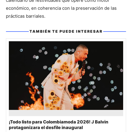
calendario de festividades que opere como motor 
económico, en coherencia con la preservación de las 
prácticas barriales.
TAMBIÉN TE PUEDE INTERESAR
También te puede interesar
¡Todo listo para Colombiamoda 2026! J Balvin
protagonizara el desfile inaugural