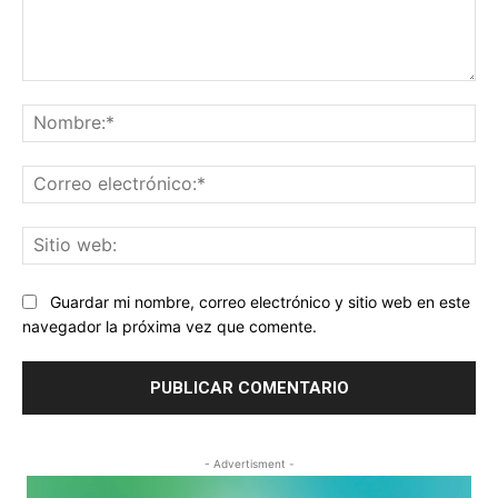
Comentario:
No
Co
ele
Sit
we
Guardar mi nombre, correo electrónico y sitio web en este
navegador la próxima vez que comente.
- Advertisment -