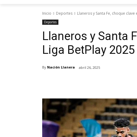
Inicio
Deportes
Llaneros y Santa Fe, choque clave 
Deportes
Llaneros y Santa F
Liga BetPlay 2025
By
Nación Llanera
abril 26, 2025
Cuota