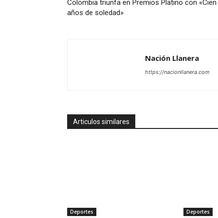
Colombia triunfa en Premios Platino con «Cien
años de soledad»
Nación Llanera
https://nacionllanera.com
Articulos similares
Deportes
Deportes