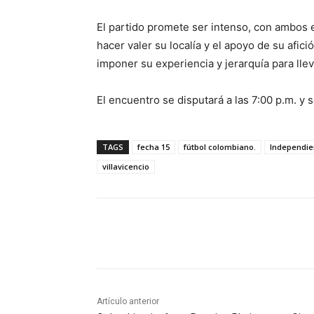
El partido promete ser intenso, con ambos 
hacer valer su localía y el apoyo de su afic
imponer su experiencia y jerarquía para llev
El encuentro se disputará a las 7:00 p.m. y 
TAGS
fecha 15
fútbol colombiano.
Independie
villavicencio
Cuota
Artículo anterior