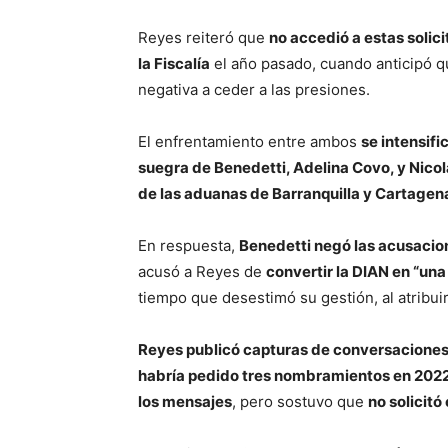
Reyes reiteró que
no accedió a estas solic
la Fiscalía
el año pasado, cuando anticipó qu
negativa a ceder a las presiones.
El enfrentamiento entre ambos
se intensifi
suegra de Benedetti, Adelina Covo, y Nicolás
de las aduanas de Barranquilla y Cartagen
En respuesta,
Benedetti negó las acusacion
acusó a Reyes de
convertir la DIAN en “un
tiempo que desestimó su gestión, al atribuirle
Reyes publicó capturas de conversacione
habría pedido tres nombramientos en 202
los mensajes
, pero sostuvo que
no solicit