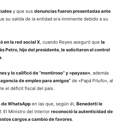
itudes
y que sus
denuncias fueron presentadas ante
e su salida de la entidad era inminente debido a su
có en la red social X
, cuando Reyes aseguró que
la
 Petro, hijo del presidente, le solicitaron el control
a
.
es y lo calificó de “mentiroso” y «payaso»
, además
a agencia de empleo para amigos”
de «Papá Pitufo», al
 el déficit fiscal del país.
s de WhatsApp
en las que, según él,
Benedetti le
2
. El Ministro del Interior
reconoció la autenticidad de
ó estos cargos a cambio de favores
.