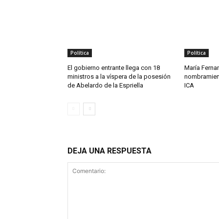
Política
Política
El gobierno entrante llega con 18
María Ferna
ministros a la víspera de la posesión
nombramient
de Abelardo de la Espriella
ICA
DEJA UNA RESPUESTA