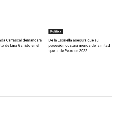
Política
nda Carrascal demandará
De la Espriella asegura que su
o de Lina Garrido en el
posesión costará menos de la mitad
que la de Petro en 2022