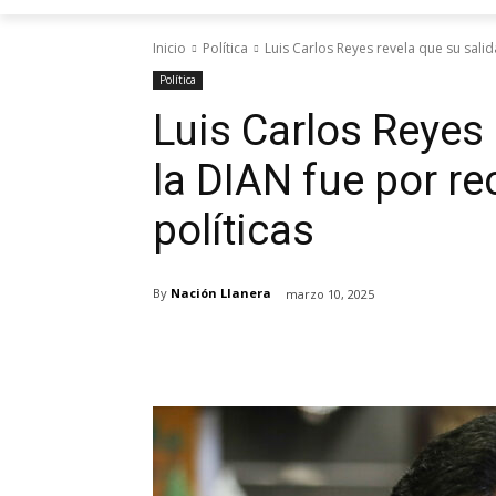
Inicio
Política
Luis Carlos Reyes revela que su salid
Política
Luis Carlos Reyes 
la DIAN fue por r
políticas
By
Nación Llanera
marzo 10, 2025
Cuota