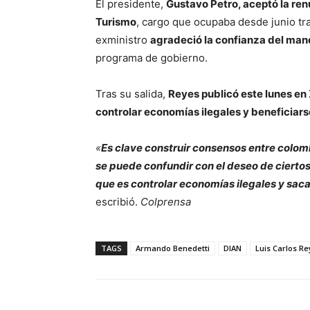
El presidente,
Gustavo Petro, aceptó la re
Turismo
, cargo que ocupaba desde junio tra
exministro
agradeció la confianza del mand
programa de gobierno.
Tras su salida,
Reyes publicó este lunes en X
controlar economías ilegales y beneficiars
«
Es clave construir consensos entre colomb
se puede confundir con el deseo de ciertos
que es controlar economías ilegales y saca
escribió.
Colprensa
TAGS
Armando Benedetti
DIAN
Luis Carlos R