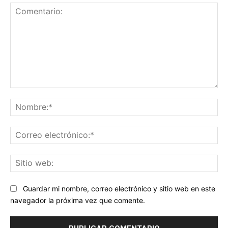
Comentario:
No
Co
ele
Sit
we
Guardar mi nombre, correo electrónico y sitio web en este
navegador la próxima vez que comente.