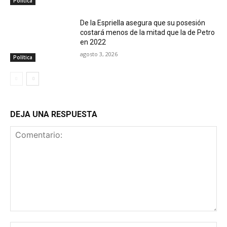
Política
De la Espriella asegura que su posesión
costará menos de la mitad que la de Petro
en 2022
agosto 3, 2026
Política
DEJA UNA RESPUESTA
Comentario:
No