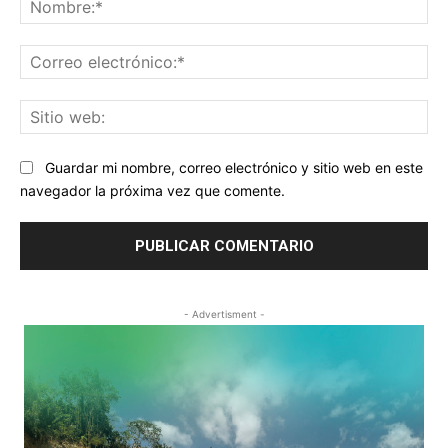
Co
ele
Sit
we
Guardar mi nombre, correo electrónico y sitio web en este
navegador la próxima vez que comente.
- Advertisment -