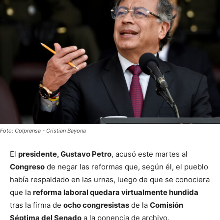
Foto: Colprensa - Cristian Bayona
El
presidente, Gustavo Petro
, acusó este martes al
Congreso
de negar las reformas que, según él, el pueblo
había respaldado en las urnas, luego de que se conociera
que la
reforma laboral quedara virtualmente hundida
tras la firma de
ocho congresistas
de la
Comisión
Séptima del Senado
a la ponencia de archivo.