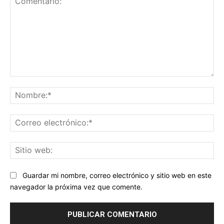
Comentario:
No
Co
ele
Sit
we
Guardar mi nombre, correo electrónico y sitio web en este
navegador la próxima vez que comente.