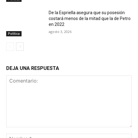
De la Espriella asegura que su posesión
costará menos de la mitad que la de Petro
en 2022
agosto 3, 2026
Política
DEJA UNA RESPUESTA
Comentario:
No