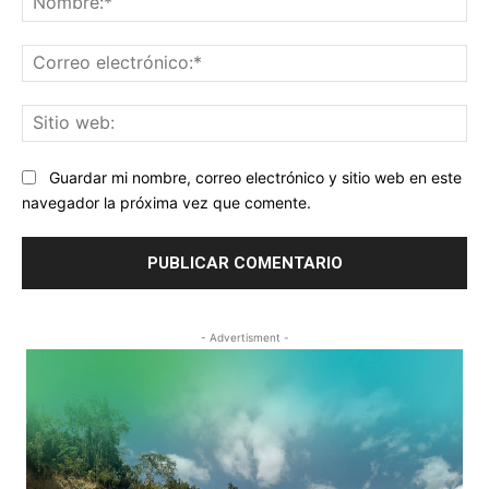
Co
ele
Sit
we
Guardar mi nombre, correo electrónico y sitio web en este
navegador la próxima vez que comente.
- Advertisment -