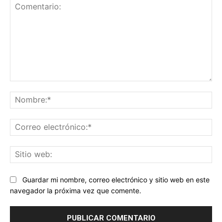
Comentario:
No
Co
ele
Sit
we
Guardar mi nombre, correo electrónico y sitio web en este
navegador la próxima vez que comente.