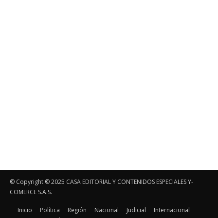
© Copyright ©️ 2025 CASA EDITORIAL Y CONTENIDOS ESPECIALES Y-
COMERCE S.A.S.
Inicio
Política
Región
Nacional
Judicial
Internacional