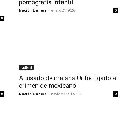
pornografía infantil
Nación Llanera
-
enero 21, 2026
0
0
Judicial
Acusado de matar a Uribe ligado a
crimen de mexicano
Nación Llanera
-
noviembre 19, 2025
0
0