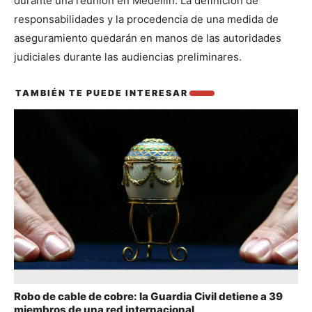
durante una reunión en Medellín. La definición de 
responsabilidades y la procedencia de una medida de 
aseguramiento quedarán en manos de las autoridades 
judiciales durante las audiencias preliminares.
TAMBIÉN TE PUEDE INTERESAR
También te puede interesar
Robo de cable de cobre: la Guardia Civil detiene a 39
miembros de una red internacional