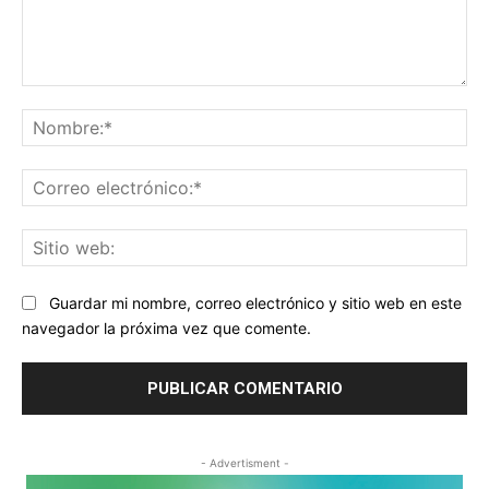
Comentario:
No
Co
ele
Sit
we
Guardar mi nombre, correo electrónico y sitio web en este
navegador la próxima vez que comente.
- Advertisment -