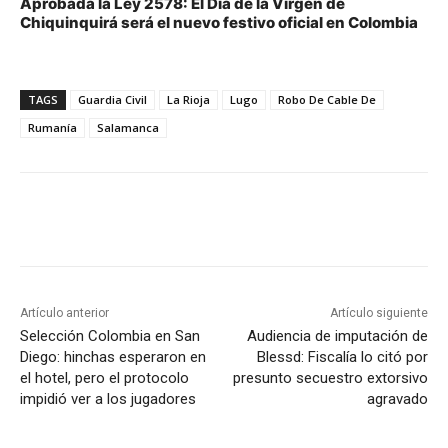
Aprobada la Ley 2578: El Día de la Virgen de
Chiquinquirá será el nuevo festivo oficial en Colombia
TAGS
Guardia Civil
La Rioja
Lugo
Robo De Cable De
Rumanía
Salamanca
Artículo anterior
Artículo siguiente
Selección Colombia en San
Audiencia de imputación de
Diego: hinchas esperaron en
Blessd: Fiscalía lo citó por
el hotel, pero el protocolo
presunto secuestro extorsivo
impidió ver a los jugadores
agravado