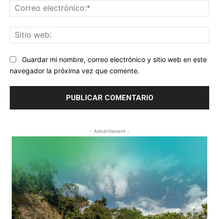
Co
ele
Sit
we
Guardar mi nombre, correo electrónico y sitio web en este
navegador la próxima vez que comente.
- Advertisment -