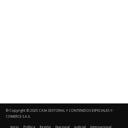
© Copyright ©️ 2025 CASA EDITORIAL Y CONTENIDOS ESPECIALES Y-
COMERCE S.A.S.
Inicio
Política
Región
Nacional
Judicial
Internacional