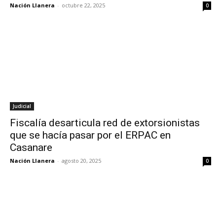
Nación Llanera
-
octubre 22, 2025
0
Judicial
Fiscalía desarticula red de extorsionistas
que se hacía pasar por el ERPAC en
Casanare
Nación Llanera
-
agosto 20, 2025
0