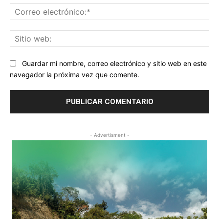
Co
ele
Sit
we
Guardar mi nombre, correo electrónico y sitio web en este
navegador la próxima vez que comente.
- Advertisment -