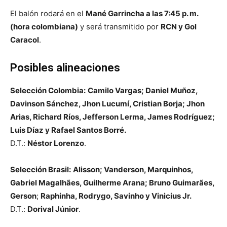
El balón rodará en el
Mané Garrincha a las 7:45 p. m.
(hora colombiana)
y será transmitido por
RCN y Gol
Caracol
.
Posibles alineaciones
Selección Colombia:
Camilo Vargas; Daniel Muñoz,
Davinson Sánchez, Jhon Lucumí, Cristian Borja; Jhon
Arias, Richard Ríos, Jefferson Lerma, James Rodríguez;
Luis Díaz y Rafael Santos Borré.
D.T.:
Néstor Lorenzo
.
Selección Brasil:
Alisson; Vanderson, Marquinhos,
Gabriel Magalhães, Guilherme Arana; Bruno Guimarães,
Gerson
;
Raphinha, Rodrygo, Savinho y Vinicius Jr.
D.T.:
Dorival Júnior
.