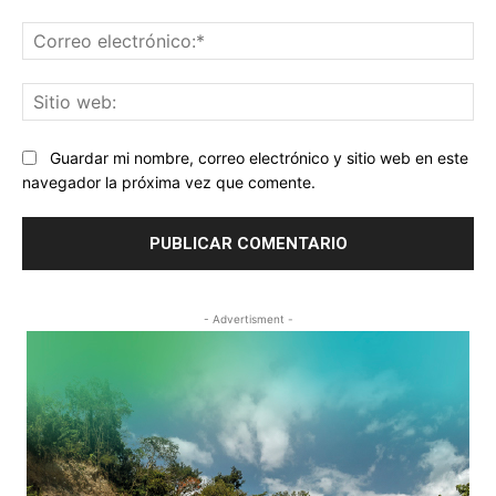
Co
ele
Sit
we
Guardar mi nombre, correo electrónico y sitio web en este
navegador la próxima vez que comente.
- Advertisment -