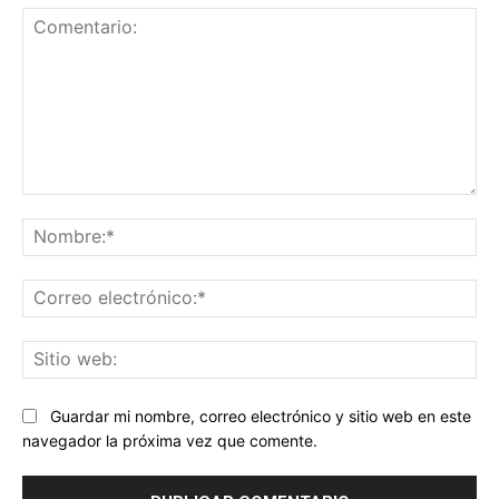
Comentario:
No
Co
ele
Sit
we
Guardar mi nombre, correo electrónico y sitio web en este
navegador la próxima vez que comente.