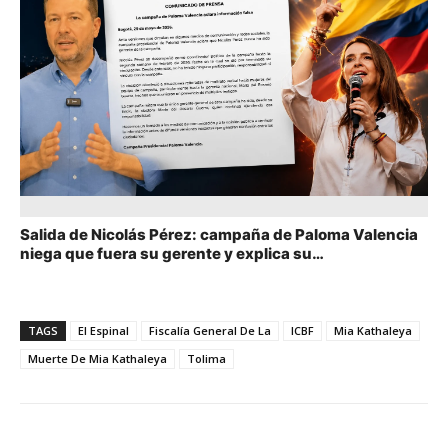
Salida de Nicolás Pérez: campaña de Paloma Valencia
niega que fuera su gerente y explica su
desvinculación
TAGS
El Espinal
Fiscalía General De La
ICBF
Mia Kathaleya
Muerte De Mia Kathaleya
Tolima