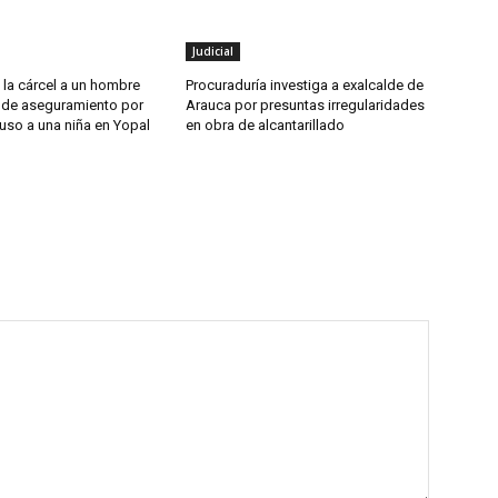
Judicial
 la cárcel a un hombre
Procuraduría investiga a exalcalde de
 de aseguramiento por
Arauca por presuntas irregularidades
uso a una niña en Yopal
en obra de alcantarillado