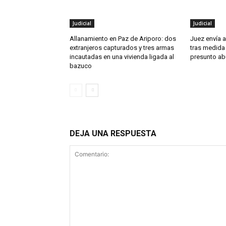
Judicial
Judicial
Allanamiento en Paz de Ariporo: dos
Juez envía a
extranjeros capturados y tres armas
tras medida
incautadas en una vivienda ligada al
presunto ab
bazuco
DEJA UNA RESPUESTA