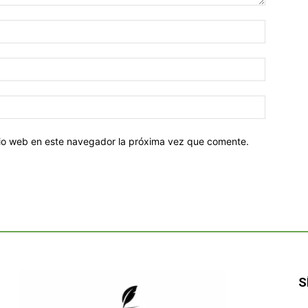
Nombre:
Correo
electróni
Sitio
web:
itio web en este navegador la próxima vez que comente.
S