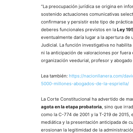
“La preocupación jurídica se origina en info
sostenido actuaciones comunicativas selec
confirmarse y persistir este tipo de práctic
deberes funcionales previstos en la
Ley 195
eventualmente daría lugar a la apertura de 
Judicial. La función investigativa no habili
ni la anticipación de valoraciones por fuera 
organización veedurial, profesor y abogad
Lea también:
https://nacionllanera.com/d
5000-millones-abogados-de-la-espriella/
La Corte Constitucional ha advertido de ma
agota en la etapa probatoria
, sino que irra
como la C-774 de 2001 y la T-219 de 2015, e
mediática y la presentación anticipada de 
erosionan la legitimidad de la administración