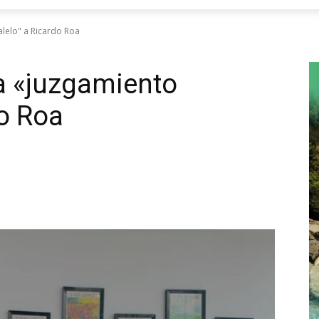
lelo" a Ricardo Roa
a «juzgamiento
do Roa