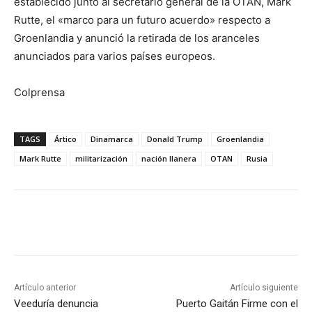
establecido junto al secretario general de la OTAN, Mark
Rutte, el «marco para un futuro acuerdo» respecto a
Groenlandia y anunció la retirada de los aranceles
anunciados para varios países europeos.
Colprensa
TAGS
Ártico
Dinamarca
Donald Trump
Groenlandia
Mark Rutte
militarización
nación llanera
OTAN
Rusia
Artículo anterior
Artículo siguiente
Veeduría denuncia
Puerto Gaitán Firme con el