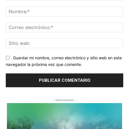
Comentario:
No
Co
ele
Sit
we
Guardar mi nombre, correo electrónico y sitio web en este
navegador la próxima vez que comente.
- Advertisment -