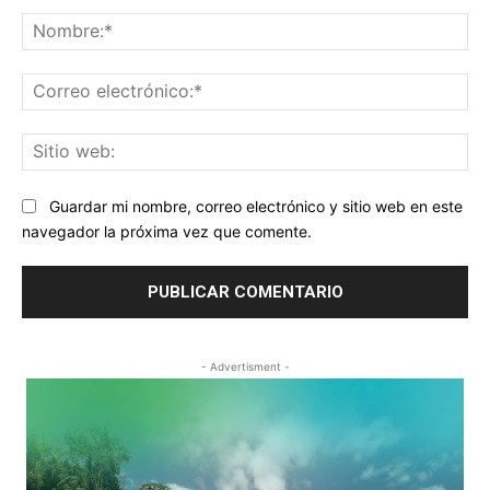
Comentario:
No
Co
ele
Sit
we
Guardar mi nombre, correo electrónico y sitio web en este
navegador la próxima vez que comente.
- Advertisment -