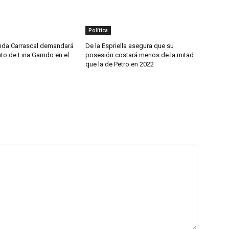
Política
nda Carrascal demandará
De la Espriella asegura que su
o de Lina Garrido en el
posesión costará menos de la mitad
que la de Petro en 2022