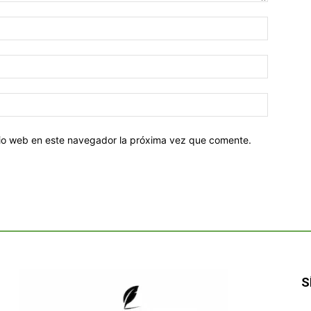
Nombre:
Correo
electróni
Sitio
web:
itio web en este navegador la próxima vez que comente.
S