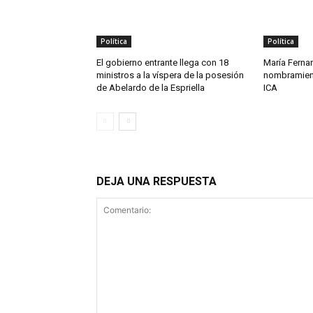
Política
Política
El gobierno entrante llega con 18
María Ferna
ministros a la víspera de la posesión
nombramient
de Abelardo de la Espriella
ICA
DEJA UNA RESPUESTA