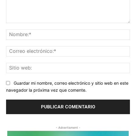
Comentario:
No
Co
ele
Sit
we
Guardar mi nombre, correo electrónico y sitio web en este
navegador la próxima vez que comente.
- Advertisment -