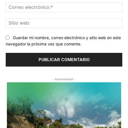
Co
ele
Sit
we
Guardar mi nombre, correo electrónico y sitio web en este
navegador la próxima vez que comente.
- Advertisment -