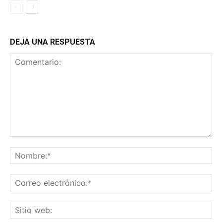
DEJA UNA RESPUESTA
Comentario:
No
Co
ele
Sit
we