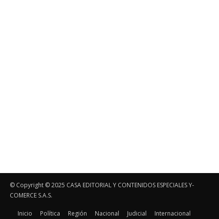
© Copyright ©️ 2025 CASA EDITORIAL Y CONTENIDOS ESPECIALES Y-
COMERCE S.A.S.
Inicio
Política
Región
Nacional
Judicial
Internacional