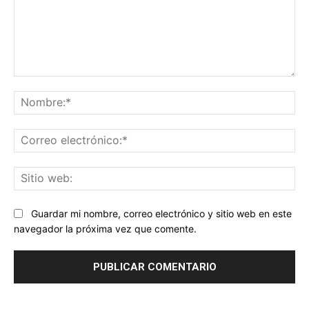
Comentario:
No
Co
ele
Sit
we
Guardar mi nombre, correo electrónico y sitio web en este
navegador la próxima vez que comente.