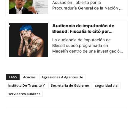
Acusación , abierta por la
Procuraduría General de la Nación ,
pone bajo la lupa el trámite de
denuncias radicadas contra el
presidente…
Audiencia de imputación de
Blessd: Fiscalía lo citó por
presunto secuestro extorsivo
La audiencia de imputación de
agravado
Blessd quedó programada en
Medellín dentro de una investigación
por el presunto delito de secuestro
extorsivo agravado . La Fiscalía
también…
TAGS
Acacías
Agresiones A Agentes De
Instituto De Tránsito Y
Secretaría de Gobierno
seguridad vial
servidores públicos