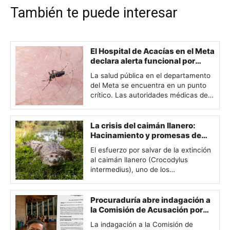
También te puede interesar
El Hospital de Acacías en el Meta
declara alerta funcional por
colapso del 151 % en sus
La salud pública en el departamento
servicios debido al dengue
del Meta se encuentra en un punto
crítico. Las autoridades médicas del
municipio de Acacías se vieron
obligadas a declarar el estado de…
La crisis del caimán llanero:
Hacinamiento y promesas de
libertad en la Orinoquía
El esfuerzo por salvar de la extinción
al caimán llanero (Crocodylus
intermedius), uno de los
depredadores más imponentes y
amenazados de Sudamérica, se
encuentra hoy en…
Procuraduría abre indagación a
la Comisión de Acusación por
demoras y falta de trazabilidad
La indagación a la Comisión de
en denuncias contra Petro