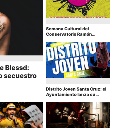
Semana Cultural del
Conservatorio Ramón
Corrales: conciertos gratuitos
del 8 al 12 de junio en Ronda
e Blessd:
to secuestro
Distrito Joven Santa Cruz: el
Ayuntamiento lanza su
programación gratuita de
junio para jóvenes de 14 a 30
años