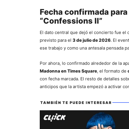
Fecha confirmada para 
“Confessions II”
El dato central que dejó el concierto fue el
previsto para el 
3 de julio de 2026
. El eve
ese trabajo y como una antesala pensada par
Madonna en Times Square
, el formato de 
con fecha marcada. El resto de detalles sobr
anticipos que la artista empezó a activar co
También te puede interes
TAMBIÉN TE PUEDE INTERESAR