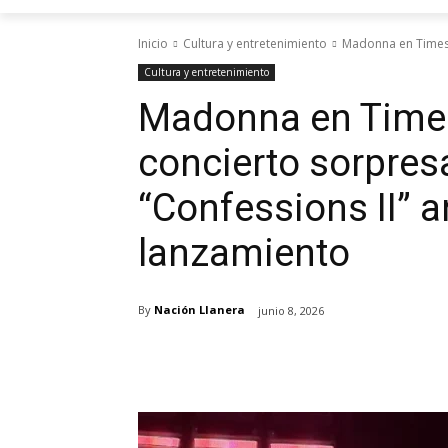
Inicio
Cultura y entretenimiento
Madonna en Times S
Cultura y entretenimiento
Madonna en Times
concierto sorpres
“Confessions II” a
lanzamiento
By
Nación Llanera
junio 8, 2026
Cuota