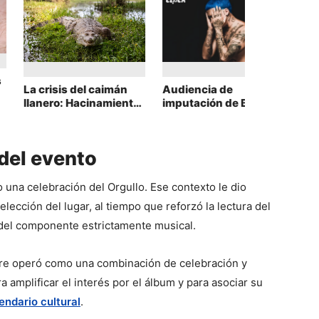
Robo 
cobre:
detie
de un
intern
Audiencia de
La crisis del caimán
imputación de Blessd:
llanero: Hacinamiento
Fiscalía lo citó por
y promesas de libertad
presunto secuestro
en la Orinoquía
extorsivo agravado
del evento
 una celebración del Orgullo. Ese contexto le dio 
elección del lugar, al tiempo que reforzó la lectura del 
 del componente estrictamente musical.
are operó como una combinación de celebración y 
 amplificar el interés por el álbum y para asociar su 
lendario cultural
.