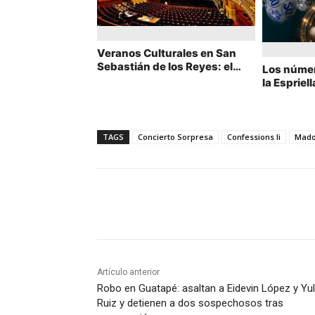
Veranos Culturales en San
Sebastián de los Reyes: el
Los númer
Teatro Real regresa con ópera
la Espriel
en directo y la Carroza del
en las ca
Real
las elecci
TAGS
Concierto Sorpresa
Confessions Ii
Mad
Cuota
Artículo anterior
Robo en Guatapé: asaltan a Eidevin López y Yul
Ruiz y detienen a dos sospechosos tras