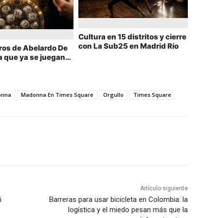
Cultura en 15 distritos y cierre
con La Sub25 en Madrid Río
os de Abelardo De
la que ya se juegan
sas de apuestas tras
ones de ayer
onna
Madonna En Times Square
Orgullo
Times Square
Artículo siguiente
i
Barreras para usar bicicleta en Colombia: la
logística y el miedo pesan más que la