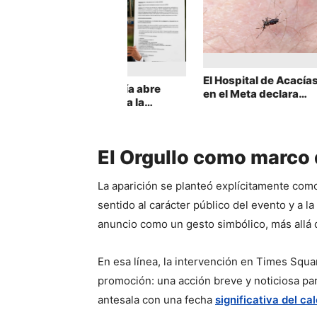
El Hospital de Acacías
Procuraduría abre
en el Meta declara
indagación a la
alerta funcional por
Comisión de
colapso del 151 % en
Acusación por
sus servicios debido al
demoras y falta de
dengue
El Orgullo como marco 
trazabilidad en
denuncias contra
Petro
La aparición se planteó explícitamente como
sentido al carácter público del evento y a la 
anuncio como un gesto simbólico, más allá
En esa línea, la intervención en Times Squ
promoción: una acción breve y noticiosa para
antesala con una fecha 
significativa del ca